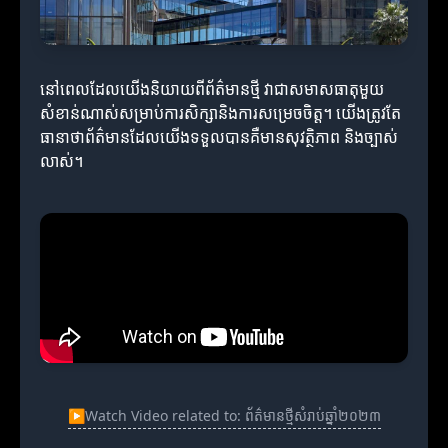
នៅពេលដែលយើងនិយាយពីព័ត៌មានថ្មី វាជាសមាសធាតុមួយ
សំខាន់ណាស់សម្រាប់ការសិក្សានិងការសម្រេចចិត្ត។ យើងត្រូវតែ
ធានាថាព័ត៌មានដែលយើងទទួលបានគឺមានសុវត្ថិភាព និងច្បាស់
លាស់។
▶
Watch Video related to: ព័ត៌មានថ្មីសំរាប់ឆ្នាំ២០២៣