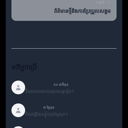
បន្ទាប់
ព័ត៍មានថ្មីនិងការប្រែប្រួលសង្គម
មតិអ្នកប្រើ
TechExpert
១០ នាទីមុន
នឹងតាមដានរាល់អត្ថបទបន្តទៀត។
Emma
៣ ថ្ងៃមុន
ពិតជាអ្វីដែលខ្ញុំកំពុងស្វែងរក។