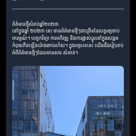
ព័ត៌មានថ្មីសំរាប់ឆ្នាំ២០២៣
នៅក្នុងឆ្នាំ ២០២៣ នេះ មានព័ត៌មានថ្មីៗជាច្រើនដែលគួរឲ្យចាប់
អារម្មណ៍។ បច្ចេកវិទ្យា ការអភិវឌ្ឍ និងការផ្លាស់ប្តូរនៅក្នុងសង្គម
កំពុងកើនឡើងយ៉ាងឆាប់រហ័ស។ ក្នុងអត្ថបទនេះ យើងនឹងរៀបរាប់
អំពីព័ត៌មានថ្មីៗដែលមានសារៈសំខាន់។