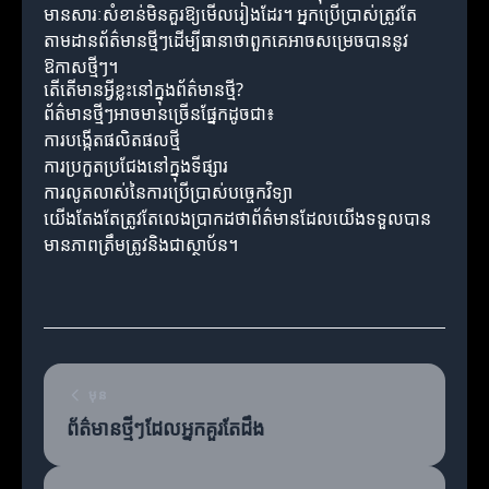
មានសារៈសំខាន់មិនគួរឱ្យមើលរៀងដែរ។ អ្នកប្រើប្រាស់ត្រូវតែ
តាមដានព័ត៌មានថ្មីៗដើម្បីធានាថាពួកគេអាចសម្រេចបាននូវ
ឱកាសថ្មីៗ។
តើតើមានអ្វីខ្លះនៅក្នុងព័ត៌មានថ្មី?
ព័ត៌មានថ្មីៗអាចមានច្រើនផ្នែកដូចជា៖
ការបង្កើតផលិតផលថ្មី
ការប្រកួតប្រជែងនៅក្នុងទីផ្សារ
ការលូតលាស់នៃការប្រើប្រាស់បច្ចេកវិទ្យា
យើងតែងតែត្រូវតែលេងប្រាកដថាព័ត៌មានដែលយើងទទួលបាន
មានភាពត្រឹមត្រូវនិងជាស្ថាប័ន។
មុន
ព័ត៌មានថ្មីៗដែលអ្នកគួរតែដឹង