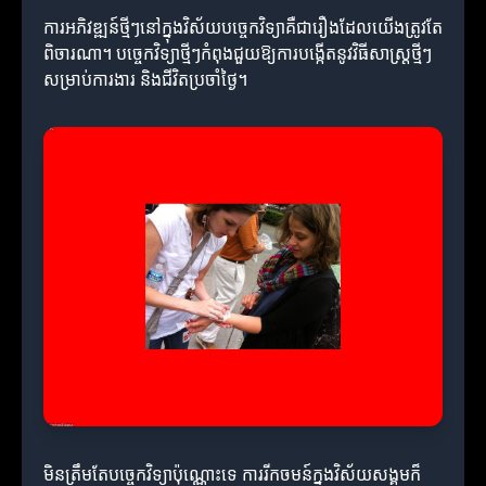
ការអភិវឌ្ឍន៍ថ្មីៗនៅក្នុងវិស័យបច្ចេកវិទ្យាគឺជារឿងដែលយើងត្រូវតែ
ពិចារណា។ បច្ចេកវិទ្យាថ្មីៗកំពុងជួយឱ្យការបង្កើតនូវវិធីសាស្ត្រថ្មីៗ
សម្រាប់ការងារ និងជីវិតប្រចាំថ្ងៃ។
មិនត្រឹមតែបច្ចេកវិទ្យាប៉ុណ្ណោះទេ ការរីកចមន៍ក្នុងវិស័យសង្គមក៏