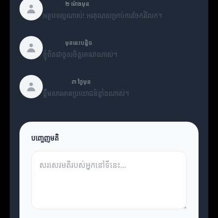
Alex
២ ម៉ោងមុន
អត្ថបទល្អណាស់! អរគុណសម្រាប់ការចែករំលែក។
Alex
មុននេះបន្តិច
ខ្ញុំពិតជាចូលចិត្តអានវាណាស់។
Sarah
៣ ថ្ងៃមុន
ខ្លឹមសារមានប្រយោជន៍ខ្លាំងណាស់។
បញ្ចេញមតិ