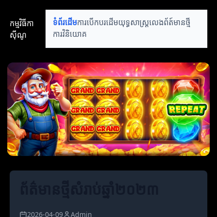
កម្មវិធីកា
ទំព័រដើម
ការបើកបរដើម
យុទ្ធសាស្ត្រលេង
ព័ត៍មានថ្មី
ស៊ីណូ
ការវិនិយោគ
ព័ត៌មានថ្មីសំរាប់ឆ្នាំ២០២៣
2026-04-09
Admin