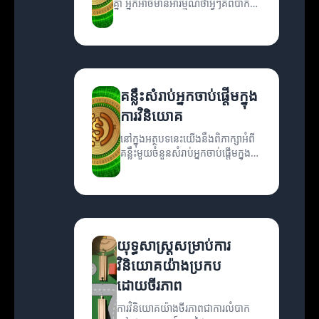
គ្នា អ្នកអាចមានអារម្មណ៍ថាអ្វីៗគឺពិបាក
ឬគឺស្មុគស្មាញ។ អត្ថបទនេះនឹងផ្តល់នូវ
ចំណេះដឹងនិងគន្លឹះសំខាន់ៗសម្រាប់ការ
វិនិយោគសម្រាប់អ្នកថ្មី។
គន្លឹះសំរាប់អ្នកចាប់ផ្តើមក្នុង
ការវិនិយោគ
នៅក្នុងអត្ថបទនេះយើងនឹងពិភាក្សាអំពី
គន្លឹះមួយចំនួនសំរាប់អ្នកចាប់ផ្តើមក្នុង
ការវិនិយោគដែលអាចជួយអ្នកឱ្យទទួល
បានជោគជ័យ។
យុទ្ធសាស្ត្រសម្រាប់ការ
វិនិយោគយ៉ាងប្រកប
ដោយចីរភាព
ការវិនិយោគយ៉ាងចីរភាពជាការលំបាក