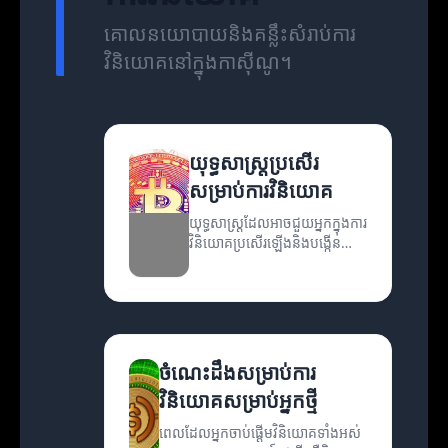
គោលនយោបាយនិងគន្លឹះសំរាប់ការ
វិនិយោគនៅក្នុងកាស៊ីណូ។
យុទ្ធសាស្ត្រ​ប្រសើរ​
សម្រាប់​ការ​វិនិយោគ
យុទ្ធសាស្ត្រដែលអាចជួយអ្នកក្នុងការ
វិនិយោគប្រសើរឡើងនិងបង្កើន
ចំណេញ។
ចំណេះដឹងសម្រាប់ការ
វិនិយោគសម្រាប់អ្នកថ្មី
ពេលដែលអ្នកចាប់ផ្តើមវិនិយោគទាំងអស់