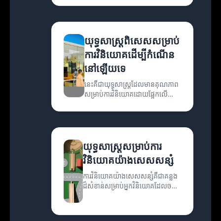
វិនិយោគយ៉ាងមានប្រសិទ្ធភាព។
យុទ្ធសាស្ត្រពិសេសសម្រាប់
ការវិនិយោគដើម្បីកំណើន
នៅឡើយទេ
នេះគឺជាយុទ្ធសាស្ត្រដែលមានគុណភាព
សម្រាប់ការវិនិយោគដោយផ្អែកលើ
ភាពយន្តនិងកំណើនដែលអាចប្រកួត
ប្រជែងបាន។
យុទ្ធសាស្ត្រសម្រាប់ការ
វិនិយោគយ៉ាងសេសសន្សំ
ការវិនិយោគយ៉ាងសេសសន្សំគឺជាគន្លង
ដ៏សំខាន់សម្រាប់អ្នកវិនិយោគដែលចង់
ទទួលបានជោគជ័យជាមួយនឹងការ
ការពារទ្រព្យសម្បត្តិ។