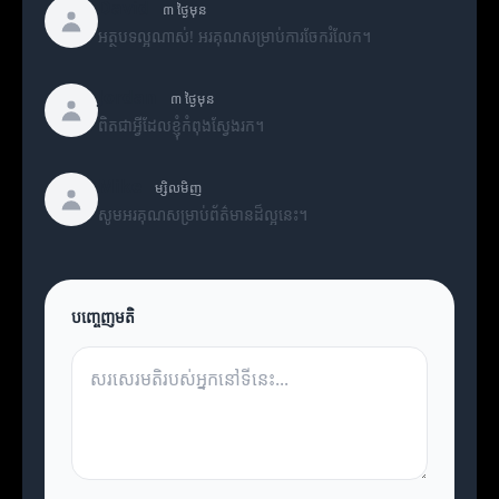
David
៣ ថ្ងៃមុន
អត្ថបទល្អណាស់! អរគុណសម្រាប់ការចែករំលែក។
Jordan
៣ ថ្ងៃមុន
ពិតជាអ្វីដែលខ្ញុំកំពុងស្វែងរក។
Mike
ម្សិលមិញ
សូមអរគុណសម្រាប់ព័ត៌មានដ៏ល្អនេះ។
បញ្ចេញមតិ