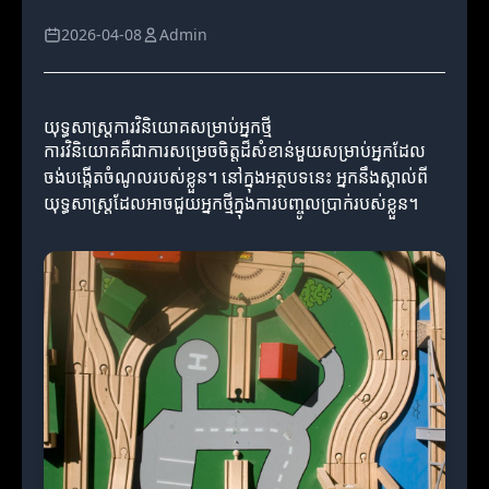
2026-04-08
Admin
យុទ្ធសាស្ត្រការវិនិយោគសម្រាប់អ្នកថ្មី
ការវិនិយោគគឺជាការសម្រេចចិត្តដ៏សំខាន់មួយសម្រាប់អ្នកដែល
ចង់បង្កើតចំណូលរបស់ខ្លួន។ នៅក្នុងអត្ថបទនេះ អ្នកនឹងស្គាល់ពី
យុទ្ធសាស្ត្រដែលអាចជួយអ្នកថ្មីក្នុងការបញ្ចូលប្រាក់របស់ខ្លួន។