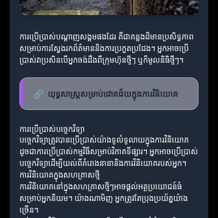
ការប្រើប្រាស់បណ្តាញសង្គមផងដែរ គឺជាគន្លងដ៏មានប្រសិទ្ធភាព
សម្រាប់ការស្វែងរកព័ត៌មាននិងការប្រកួតប្រជែង។ អ្នកអាចប្រើ
ប្រាស់វាប្រសិនបើអ្នកចង់ដឹងពីក្រុមហ៊ុនថ្មីៗ ឬក៏មូលនិធិថ្មីៗ។
🔗
យុទ្ធសាស្ត្រសម្រាប់ជោគជ័យក្នុងការវិនិយោគ
ការប្រើប្រាស់បច្ចេកវិទ្យា
បច្ចេកវិទ្យាត្រូវបានប្រើប្រាស់យ៉ាងទូលំទូលាយក្នុងការវិនិយោគ
ដូចជាការប្រើប្រាស់កម្មវិធីសម្រាប់វិភាគទីផ្សារ។ អ្នកអាចប្រើប្រាស់
បច្ចេកវិទ្យាដើម្បីយល់ពីគំរោងនានានិងការវិនិយោគរបស់អ្នក។
ការវិនិយោគក្នុងសហគ្រាសថ្មី
ការវិនិយោគនៅក្នុងសហគ្រាសថ្មីៗអាចផ្តល់អត្ថប្រយោជន៍ធំ
សម្រាប់អ្នកនិយម។ យ៉ាងណាមិញ អ្នកត្រូវតែប្រុងប្រយ័ត្នយ៉ាង
ច្រើន។