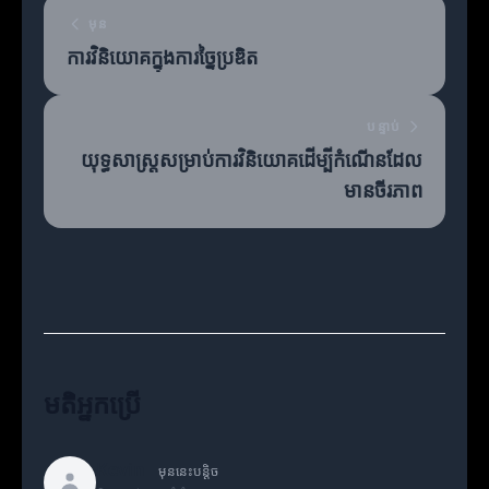
មុន
ការវិនិយោគក្នុងការច្នៃប្រឌិត
បន្ទាប់
យុទ្ធសាស្ត្រសម្រាប់ការវិនិយោគដើម្បីកំណើនដែល
មានចីរភាព
មតិអ្នកប្រើ
Kevin
មុននេះបន្តិច