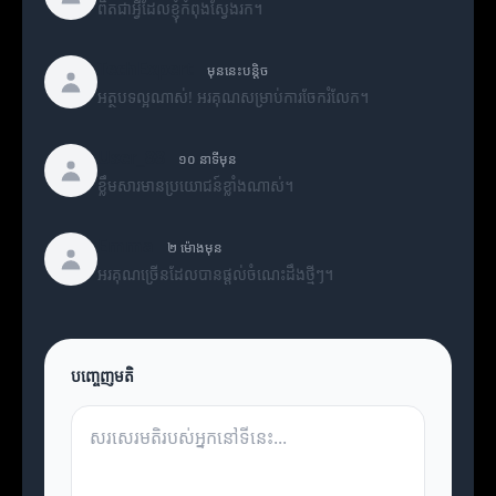
ពិតជាអ្វីដែលខ្ញុំកំពុងស្វែងរក។
TechExpert
មុននេះបន្តិច
អត្ថបទល្អណាស់! អរគុណសម្រាប់ការចែករំលែក។
User_88
១០ នាទីមុន
ខ្លឹមសារមានប្រយោជន៍ខ្លាំងណាស់។
Emma
២ ម៉ោងមុន
អរគុណច្រើនដែលបានផ្តល់ចំណេះដឹងថ្មីៗ។
បញ្ចេញមតិ