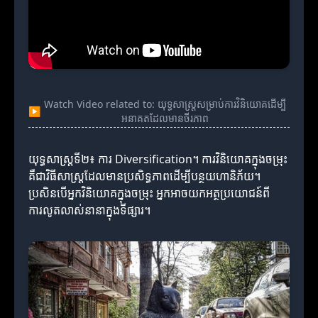
Watch Video related to: យុទ្ធសាស្ត្រសម្រាប់ការវិនិយោគដើម្បី
▶
អនាគតដែលមានចីរភាព
យុទ្ធសាស្ត្រទី២៖ ការ Diversification។ ការវិនិយោគក្នុងចម្រុះ
គឺជាវិធីសាស្ត្រដែលមានប្រសិទ្ធភាពដើម្បីបន្ថយហានិភ័យ។
ប្រសិនបើអ្នកវិនិយោគក្នុងចម្រុះ អ្នកអាចយកអត្ថប្រយោជន៍ពី
ការលូតលាស់នានាក្នុងទីផ្សារ។