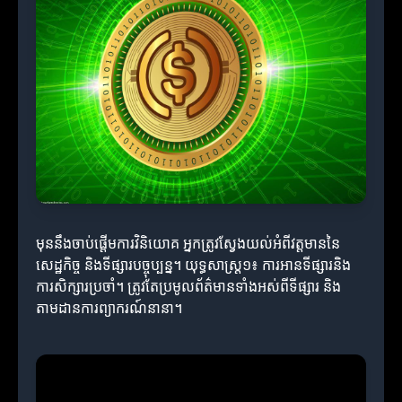
មុននឹងចាប់ផ្តើមការវិនិយោគ អ្នកត្រូវស្វែងយល់អំពីវត្តមាននៃ
សេដ្ឋកិច្ច និងទីផ្សារបច្ចុប្បន្ន។ យុទ្ធសាស្ត្រ១៖ ការអានទីផ្សារនិង
ការសិក្សារប្រចាំ។ ត្រូវតែប្រមូលព័ត៌មានទាំងអស់ពីទីផ្សារ និង
តាមដានការព្យាករណ៍នានា។