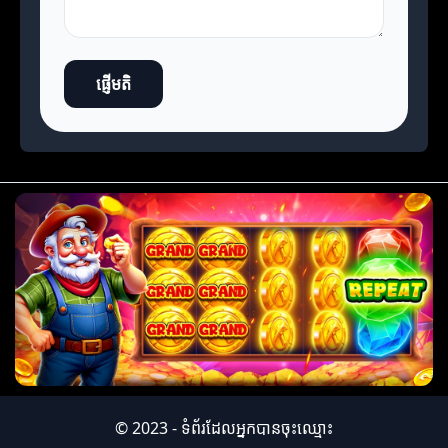
ផ្ញើមតិ
© 2023 - ទំព័រដែលអ្នកបានចុះឈ្មោះ