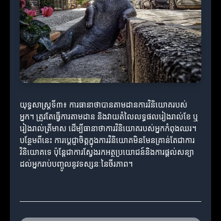
យុទ្ធសាស្ត្រទី៣៖ ការធានាថាបានតាមដានការវិនិយោគរបស់
អ្នក។ ត្រូវតែធ្វើការតាមដាន និងវាយតំលៃលទ្ធផលរៀងរាល់ខែ ឬ
រៀងរាល់ត្រីមាស ដើម្បីធានាថាការវិនិយោគរបស់អ្នកកំពុងឈរ។
បន្ថែមពីនេះ ការប្តេជ្ញាចិត្តក្នុងការវិនិយោគមិនមែនគ្រាន់តែជាការ
វិនិយោគទេ ប៉ុន្តែជាការស្វែងរកអត្ថប្រយោជន៍និងការផ្ដល់សន្យា
ដល់អ្នករាប់បញ្ចូលនូវទស្សនៈនៃចីរភាព។