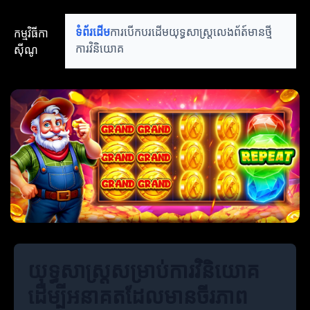
កម្មវិធីកា
ទំព័រដើម
ការបើកបរដើម
យុទ្ធសាស្ត្រលេង
ព័ត៍មានថ្មី
ស៊ីណូ
ការវិនិយោគ
យុទ្ធសាស្ត្រសម្រាប់ការវិនិយោគ
ដើម្បីអនាគតដែលមានចីរភាព