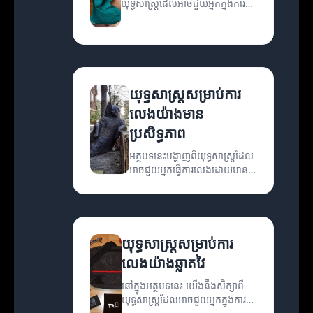
យុទ្ធសាស្ត្រដែលអាចជួយអ្នកក្នុងការ
លេងយ៉ាងមានប្រសិទ្ធភាពនិងគុណ
ភាព។
យុទ្ធសាស្ត្រសម្រាប់ការ
លេងយ៉ាងមាន
ប្រសិទ្ធភាព
អត្ថបទនេះបង្ហាញពីយុទ្ធសាស្ត្រដែល
អាចជួយអ្នកធ្វើការលេងដោយមាន
ប្រសិទ្ធភាព។
យុទ្ធសាស្ត្រសម្រាប់ការ
លេងយ៉ាងឆ្លាតវៃ
នៅក្នុងអត្ថបទនេះ យើងនឹងសិក្សាពី
យុទ្ធសាស្ត្រដែលអាចជួយអ្នកក្នុងការ