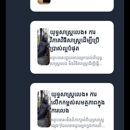
លេងយ៉ាងឆ្លាតវៃ និងមានប្រសិទ្ធភាព។
យុទ្ធសាស្ត្រលេង៖ ការ
វិភាគវិធីសាស្ត្រដើម្បីប្រើ
ប្រាស់ល្អបំផុត
អត្ថបទនេះជួយអោយអ្នកយល់ពីយុទ្ធ
សាស្ត្រលេង និងវិធីសាស្ត្រដើម្បីធ្វើ
អោយការលេងរបស់អ្នកមាន
ប្រសិទ្ធភាពខ្ពស់។
យុទ្ធសាស្ត្រលេង៖ ការ
លើកកម្ពស់សមត្ថភាពក្នុង
ការលេង
អត្ថបទនេះនឹងពិភាក្សាអំពីយុទ្ធសាស្ត្រ
ផ្សេងៗដែលអាចជួយអ្នកក្នុងការលើក