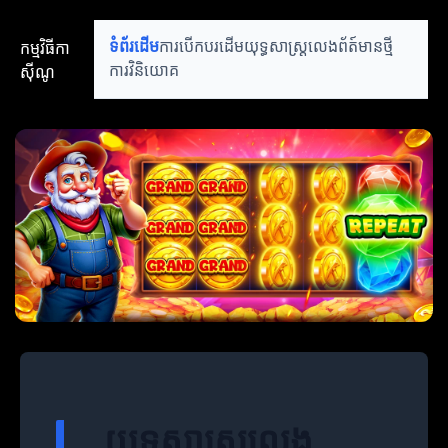
កម្មវិធីកា
ទំព័រដើម
ការបើកបរដើម
យុទ្ធសាស្ត្រលេង
ព័ត៍មានថ្មី
ស៊ីណូ
ការវិនិយោគ
យុទ្ធសាស្ត្រលេង