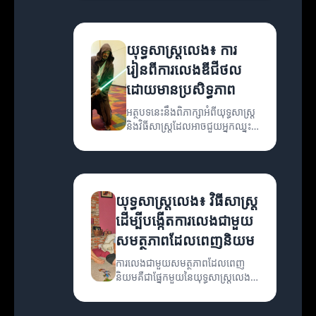
យុទ្ធសាស្ត្រលេង៖ ការ
រៀនពីការលេងឌីជីថល
ដោយមានប្រសិទ្ធភាព
អត្ថបទនេះនឹងពិភាក្សាអំពីយុទ្ធសាស្ត្រ
និងវិធីសាស្ត្រដែលអាចជួយអ្នកឈ្នះ
នៅក្នុងការលេងឌីជីថល។
យុទ្ធសាស្ត្រលេង៖ វិធីសាស្ត្រ
ដើម្បីបង្កើតការលេងជាមួយ
សមត្ថភាពដែលពេញនិយម
ការលេងជាមួយសមត្ថភាពដែលពេញ
និយមគឺជាផ្នែកមួយនៃយុទ្ធសាស្ត្រលេង។
អត្ថបទនេះនឹងពិចារណាអំពីវិធីសាស្ត្រ
ដែលអាចកែលម្អការលេងរបស់អ្នក។