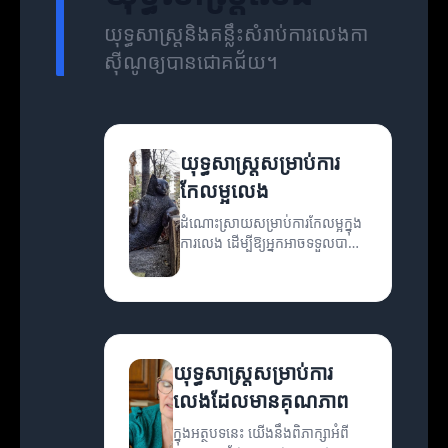
យុទ្ធសាស្រ្តនិងគន្លឹះសំរាប់ការលេងកា
ស៊ីណូឲ្យបានជោគជ័យ។
យុទ្ធសាស្ត្រសម្រាប់ការ
កែលម្អលេង
ដំណោះស្រាយសម្រាប់ការកែលម្អក្នុង
ការលេង ដើម្បីឱ្យអ្នកអាចទទួលបាន
កម្រិតលេងដ៏ប្រសើរ។
យុទ្ធសាស្ត្រសម្រាប់ការ
លេងដែលមានគុណភាព
ក្នុងអត្ថបទនេះ យើងនឹងពិភាក្សាអំពី