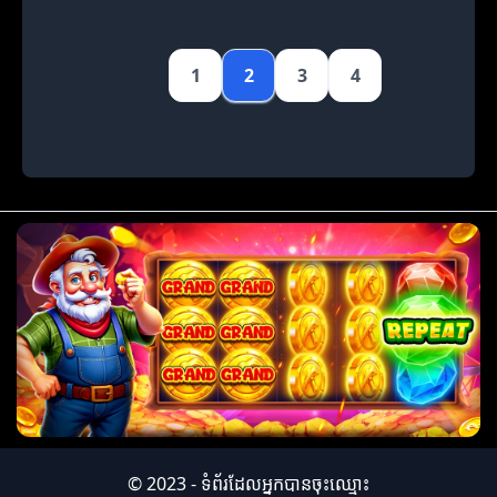
1
2
3
4
© 2023 - ទំព័រដែលអ្នកបានចុះឈ្មោះ