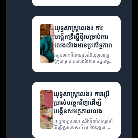
កម្ពស់សមត្ថភាពក្នុងការលេង។
យុទ្ធសាស្ត្រលេង៖ ការ
បង្កើតទ្រឹស្តីថ្មីសម្រាប់ការ
លេងយ៉ាងមានប្រសិទ្ធភាព
អត្ថបទនេះនឹងពន្យល់អំពីយុទ្ធសាស្ត្រ
ថ្មីៗសម្រាប់ការលេងដែលអាចជួយអ្នក
មានប្រសិទ្ធភាពបន្ថែមទៀត។
យុទ្ធសាស្ត្រលេង៖ ការប្រើ
ប្រាស់បច្ចេកវិទ្យាដើម្បី
បង្កើនសមត្ថភាពលេង
នៅក្នុងអត្ថបទនេះ យើងនឹងពិភាក្សាអំពី
វិធីប្រើប្រាស់បច្ចេកវិទ្យា និងយុទ្ធសាស្ត្រ
លេងដើម្បីបង្កើនសមត្ថភាពរបស់អ្នក។