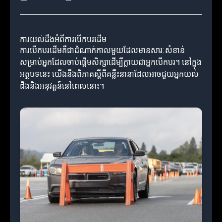
ការយល់ដឹងអំពីការបើកបរដើម
ការបើកបរដើមគឺជាដំណាក់កាលមួយដែលមានសារៈសំខាន់
សម្រាប់អ្នកដែលចាប់ផ្តើមសិក្សាដើម្បីក្លាយជាអ្នកបើកបរ។ នៅក្នុង
អត្ថបទនេះ យើងនឹងពិភាគស្តីពីគន្លឹះនានាដែលអាចជួយអ្នកយល់
ដឹងនិងអនុវត្តន៍នៅពេលនោះ។