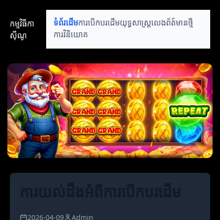
កម្មវិធីកា
ទំព័រដើម
ការបើកបរដើម
យុទ្ធសាស្ត្រលេង
ព័ត៍មានថ្មី
ស៊ីណូ
ការវិនិយោគ
ការយល់ដឹងអំពីការបើកបរដើម
2026-04-09
Admin