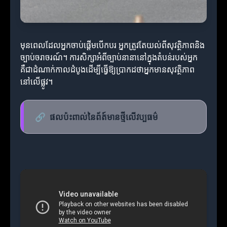
មុនពេលដែលអ្នកចាប់ផ្តើមបើកបរ អ្នកត្រូវតែយល់ពីសុវត្ថិភាពនិង
ច្បាប់ចរាចរណ៍។ ការសិក្សាអំពីច្បាប់នានានៅក្នុងតំបន់របស់អ្នក
គឺជាដំណាក់កាលដំបូងដើម្បីធ្វើឱ្យប្រាកដថាអ្នកមានសុវត្ថិភាព
នៅលើផ្លូវ។
🔗
ផលប៉ះពាល់នៃព័ត៍មានថ្មីលើវប្បធម៌