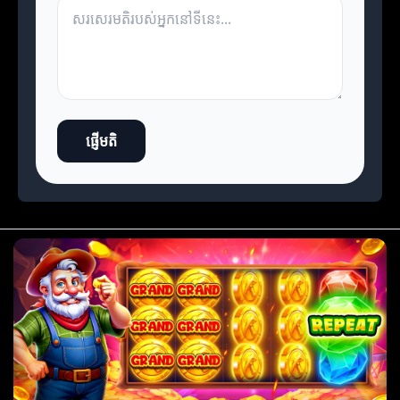
ផ្ញើមតិ