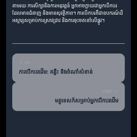
តាមរយៈការសិក្សានិងការអនុវត្តន៍ អ្នកអាចក្លាយជាអ្នកបើកបរ​
ដែលមានជំនាញ និងមានសុវត្ថិភាព។ ការបើកបរ​គឺជា​ឧបករណ៍ដ៏
អស្ចារ្យសម្រាប់ការស្រាវជ្រាវ និងការចុះចតនៅលើផ្លូវ។
មុន
ការបើកបរដើម: គន្លឹះ និងចំណាំសំខាន់
បន្ទាប់
មគ្គុទេសក៍សម្រាប់អ្នកបើកបរ​ដើម