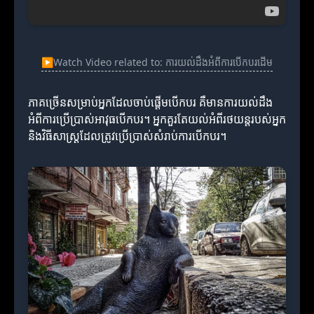
▶
Watch Video related to: ការយល់ដឹងអំពីការបើកបរដើម
ភាគច្រើនសម្រាប់អ្នកដែលចាប់ផ្តើមបើកបរ គឺមានការយល់ដឹង
អំពីការប្រើប្រាស់អាវុធបើកបរ។ អ្នកគួរតែយល់អំពីរថយន្តរបស់អ្នក
និងវិធីសាស្ត្រដែលត្រូវប្រើប្រាស់សំរាប់ការបើកបរ។