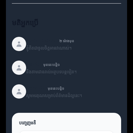
មតិអ្នកប្រើ
WebExplorer
២ ម៉ោងមុន
ខ្ញុំពិតជាចូលចិត្តអានវាណាស់។
David
មុននេះបន្តិច
នឹងតាមដានរាល់អត្ថបទបន្តទៀត។
User_88
មុននេះបន្តិច
សូមអរគុណសម្រាប់ព័ត៌មានដ៏ល្អនេះ។
បញ្ចេញមតិ