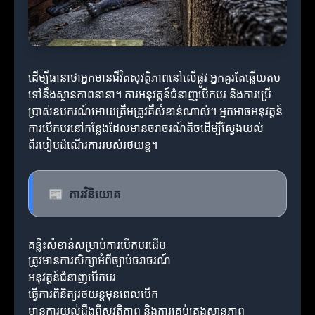
ដើម្បីធានាថាអ្នកមានជីវិតសុវត្ថិភាពនៅលើផ្លូវ អ្នកគួរតែឆ្លើយតប
ទៅនឹងស្ថានភាពនានា។ ការអនុវត្តន៍ជំនាញបើកបរ និងការប្រើ
ប្រាស់ឧបករណ៍អោយត្រឹមត្រូវគឺសំខាន់ណាស់។ អ្នកអាចអនុវត្តន៍
ការបើកបរនៅកន្លែងដែលមានចរាចរណ៍តិចដើម្បីស្វែងយល់
ពីរបៀបដំណើរការរបស់រថយន្ត។
📰
ការវិនិយោគ
គន្លឹះសំខាន់សម្រាប់ការបើកបរដើម
ត្រូវមានការសិក្សាអំពីច្បាប់ចរាចរណ៍
អនុវត្តន៍ជំនាញបើកបរ
ធ្វើការពិនិត្យរថយន្តមុនពេលបើក
មានការយល់ដឹងពីសុវត្ថិភាព និងការគ្រប់គ្រងស្ថានភាព