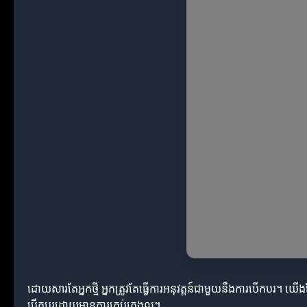
ដោយសារតែអ្នកថ្មី អ្នកត្រូវតែធ្វើការអនុវត្តន៍ជាមួយនឹងការបើកបរ។ យ
បើកបរដោយមានការគ្រប់គ្រងល្អ។