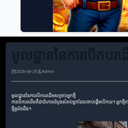
មូលដ្ឋាននៃការបើកបរដើម
2026-06-29
Admin
មូលដ្ឋាននៃការបើកបរដើមសម្រាប់អ្នកថ្មី
ការបើកបរដើមគឺជាជំហានដំបូងសំរាប់អ្នកដែលចាប់ផ្តើមបើកបរ។ អ្នកថ្មីភ
ថ្មីគួរតែដឹង។