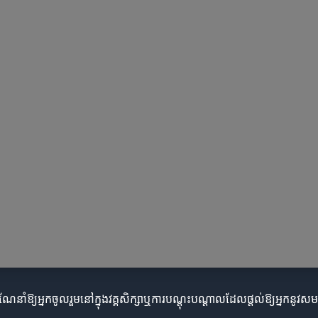
ើងណែនាំឱ្យអ្នកចូលរួមនៅក្នុងវគ្គសិក្សាឬការបណ្តុះបណ្តាលដែលផ្តល់ឱ្យអ្នកន