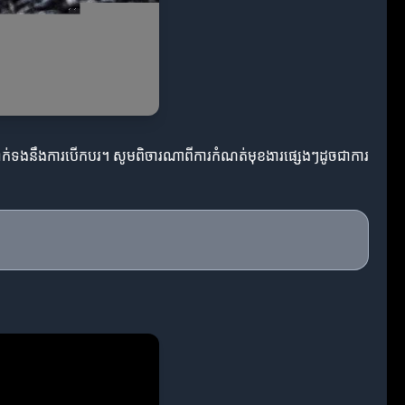
ែលទាក់ទងនឹងការបើកបរ។ សូមពិចារណាពីការកំណត់មុខងារផ្សេងៗដូចជាការ